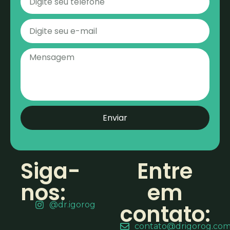
Enviar
Siga-
Entre
nos:
em
contato:
@dr.igorog
contato@drigorog.com